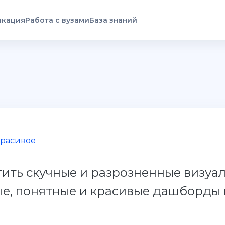
икация
Работа с вузами
База знаний
Красивое
тить скучные и разрозненные визуа
е, понятные и красивые дашборды в 