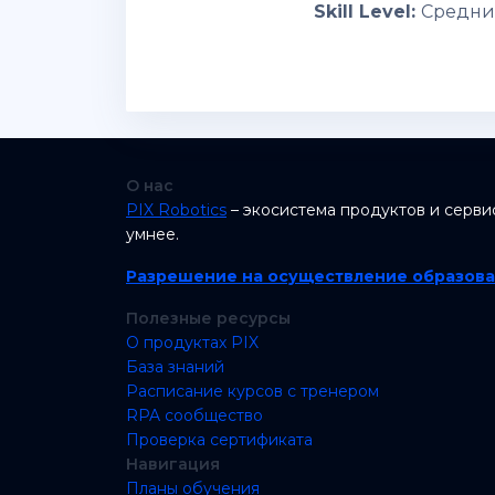
Skill Level
:
Средн
О нас
PIX Robotics
– экосистема продуктов и серви
умнее.
Разрешение на осуществление образова
Полезные ресурсы
О продуктах PIX
База знаний
Расписание курсов с тренером
RPA сообщество
Проверка сертификата
Навигация
Планы обучения