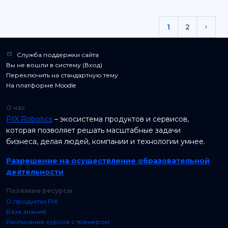
1
2
(current)
След
Служба поддержки сайта
Вы не вошли в систему (
Вход
)
Переключить на стандартную тему
На платформе
Moodle
О нас
PIX Robotics
– экосистема продуктов и сервисов,
которая позволяет решать масштабные задачи
бизнеса, делая людей, компании и технологии умнее.
Разрешение на осуществление образовательной
деятельности
Полезные ресурсы
О продуктах PIX
База знаний
Расписание курсов с тренером