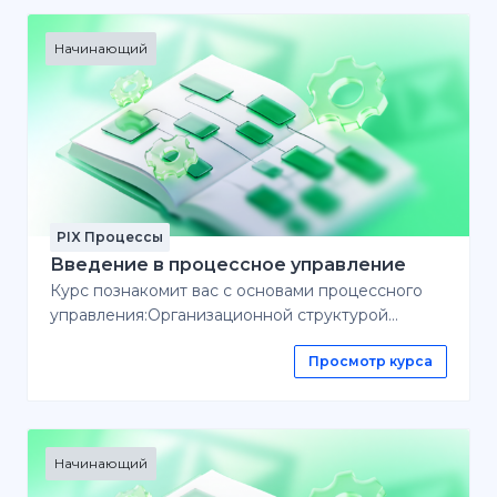
Начинающий
PIX Процессы
Введение в процессное управление
Курс познакомит вас с основами процессного
управления:Организационной структурой
компании, использующей процессный
Просмотр курса
подходПринципами описания, анализа и
оптимизации бизнес-процессовИТ-
инструментами для реализации процессного
управленияАлгоритмом внедрения процессного
управления в компанииКурс
Начинающий
подходит руководителям, менеджерам