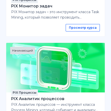
PIX Монитор задач
PIX Монитор задач – это инструмент класса Task
Mining, который позволяет проводить
мониторинг и анализ бизнес-процессов на
Просмотр курса
основе действий пользователя за их
компьютерами. После прохождения данного
курса вы сможете использовать все
возможности инструмента и тем самым повысить
качество управления процессами в своей
Начинающий
компании. Сертификат окончания курса
Проходите курс и получите именной
сертификат. У каждого сертификата свой
уникальный номер. Получайте подтверждение
ваших знаний и добавляйте новый опыт в
портфолио.
PIX Процессы
PIX Аналитик процессов
PIX Аналитик процессов — инструмент класса
Process Mining, который собирает и анализирует